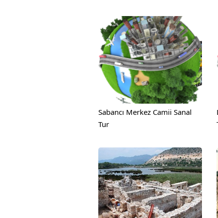
Sabancı Merkez Camii Sanal
Tur