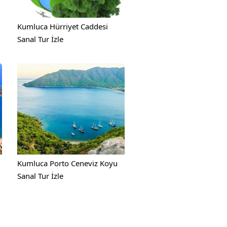
Kumluca Hürriyet Caddesi
Sanal Tur İzle
Kumluca Porto Ceneviz Koyu
Sanal Tur İzle