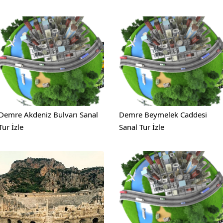
Demre Akdeniz Bulvarı Sanal
Demre Beymelek Caddesi
Tur İzle
Sanal Tur İzle