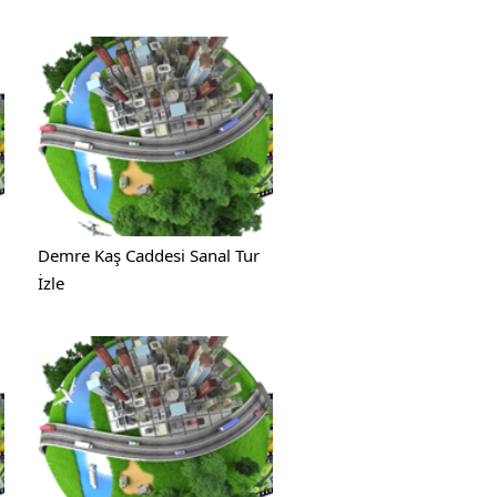
Demre Kaş Caddesi Sanal Tur
İzle