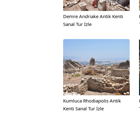
Demre Andriake Antik Kenti
Sanal Tur İzle
Kumluca Rhodiapolis Antik
Kenti Sanal Tur İzle