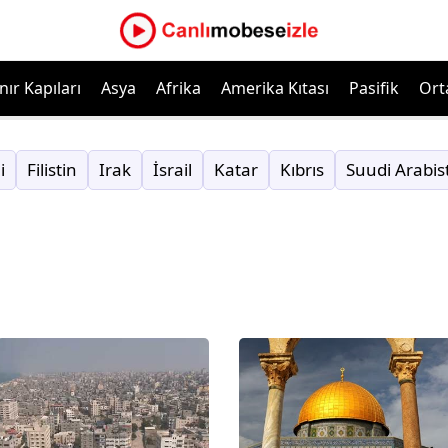
nır Kapıları
Asya
Afrika
Amerika Kıtası
Pasifik
Ort
i
Filistin
Irak
İsrail
Katar
Kıbrıs
Suudi Arabis