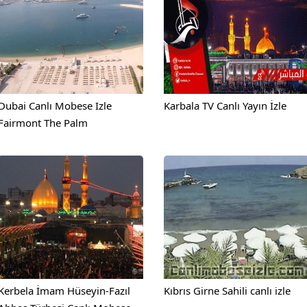
Dubai Canlı Mobese Izle
Karbala TV Canlı Yayın İzle
Fairmont The Palm
Kerbela İmam Hüseyin-Fazıl
Kıbrıs Girne Sahili canlı izle