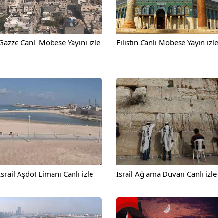
Gazze Canlı Mobese Yayını izle
Filistin Canlı Mobese Yayın izle
İsrail Aşdot Limanı Canlı izle
İsrail Ağlama Duvarı Canlı izle