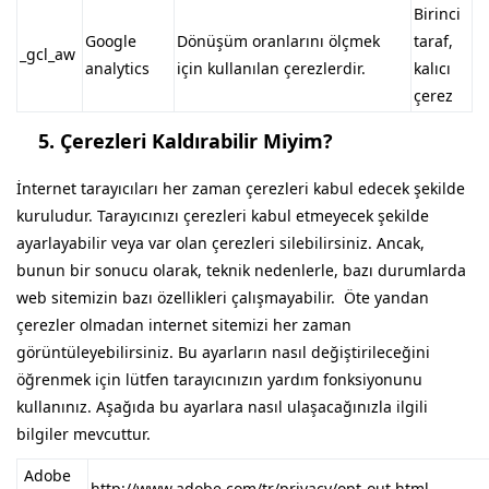
Birinci
Google
Dönüşüm oranlarını ölçmek
taraf,
_gcl_aw
analytics
için kullanılan çerezlerdir.
kalıcı
çerez
5.
Çerezleri Kaldırabilir Miyim?
İnternet tarayıcıları her zaman çerezleri kabul edecek şekilde
kuruludur. Tarayıcınızı çerezleri kabul etmeyecek şekilde
ayarlayabilir veya var olan çerezleri silebilirsiniz. Ancak,
bunun bir sonucu olarak, teknik nedenlerle, bazı durumlarda
web sitemizin bazı özellikleri çalışmayabilir. Öte yandan
çerezler olmadan internet sitemizi her zaman
görüntüleyebilirsiniz. Bu ayarların nasıl değiştirileceğini
öğrenmek için lütfen tarayıcınızın yardım fonksiyonunu
kullanınız. Aşağıda bu ayarlara nasıl ulaşacağınızla ilgili
bilgiler mevcuttur.
Adobe
http://www.adobe.com/tr/privacy/opt-out.html