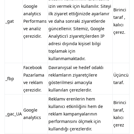
Google
izin vermek için kullanılır. Siteyi
Birinci
analytics
ilk ziyaret ettiğinizde ayarlanır
taraf ,
_gat
Performans
ve daha sonraki ziyaretlerde
kalıcı
ve analiz
güncellenir. Sitemiz, Google
çerez.
çerezidir.
Analytics’i ziyaretçilerden IP
adresi dışında kişisel bilgi
toplamak için
kullanmamaktadır.
Facebook
Davranışsal ve hedef odaklı
Pazarlama
reklamların ziyaretçilere
Üçüncü
_fbp
ve reklam
gösterilmesi amacıyla
taraf.
çerezidir.
kullanılan çerezlerdir.
Reklamv erenlerin hem
Birinci
kullanıcı etkinliğini hem de
Google
taraf,
_gac_UA
reklam kampanyalarının
analytics
kalıcı
performansını ölçmek için
çerez
kullandığı çerezlerdir.