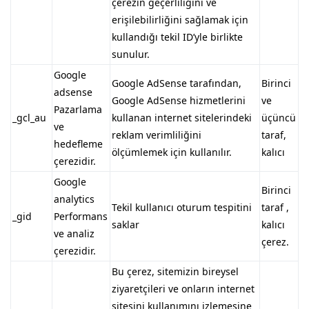
çerezin geçerliliğini ve
erişilebilirliğini sağlamak için
kullandığı tekil ID’yle birlikte
sunulur.
Google
Google AdSense tarafından,
Birinci
adsense
Google AdSense hizmetlerini
ve
Pazarlama
_gcl_au
kullanan internet sitelerindeki
üçüncü
ve
reklam verimliliğini
taraf,
hedefleme
ölçümlemek için kullanılır.
kalıcı
çerezidir.
Google
Birinci
analytics
Tekil kullanıcı oturum tespitini
taraf ,
_gid
Performans
saklar
kalıcı
ve analiz
çerez.
çerezidir.
Bu çerez, sitemizin bireysel
ziyaretçileri ve onların internet
sitesini kullanımını izlemesine