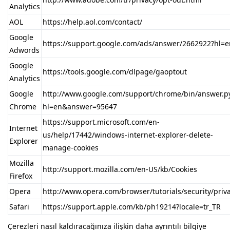
Analytics
AOL
https://help.aol.com/contact/
Google
https://support.google.com/ads/answer/2662922?hl=e
Adwords
Google
https://tools.google.com/dlpage/gaoptout
Analytics
Google
http://www.google.com/support/chrome/bin/answer.p
Chrome
hl=en&answer=95647
https://support.microsoft.com/en-
Internet
us/help/17442/windows-internet-explorer-delete-
Explorer
manage-cookies
Mozilla
http://support.mozilla.com/en-US/kb/Cookies
Firefox
Opera
http://www.opera.com/browser/tutorials/security/priv
Safari
https://support.apple.com/kb/ph19214?locale=tr_TR
Çerezleri nasıl kaldıracağınıza ilişkin daha ayrıntılı bilgiye