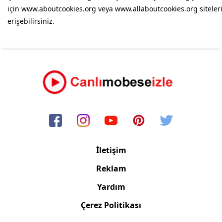
için
www.aboutcookies.org
veya
www.allaboutcookies.org
sitele
erişebilirsiniz.
İletişim
Reklam
Yardım
Çerez Politikası