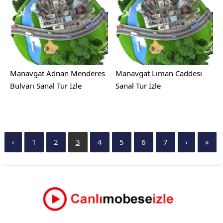
Manavgat Adnan Menderes
Manavgat Liman Caddesi
Bulvarı Sanal Tur İzle
Sanal Tur İzle
‹
1
2
3
4
5
6
7
›
»