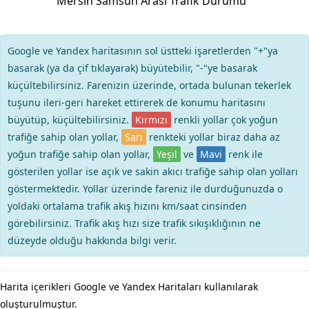
Mersin Samsun Arası Trafik Durumu
Google ve Yandex haritasının sol üstteki işaretlerden "+"ya
basarak (ya da çif tıklayarak) büyütebilir, "-"ye basarak
küçültebilirsiniz. Farenizin üzerinde, ortada bulunan tekerlek
tuşunu ileri-geri hareket ettirerek de konumu haritasını
büyütüp, küçültebilirsiniz.
Kırmızı
renkli yollar çok yoğun
trafiğe sahip olan yollar,
Sarı
renkteki yollar biraz daha az
yoğun trafiğe sahip olan yollar,
Yeşil
ve
Mavi
renk ile
gösterilen yollar ise açık ve sakin akıcı trafiğe sahip olan yolları
göstermektedir. Yollar üzerinde fareniz ile durduğunuzda o
yoldaki ortalama trafik akış hızını km/saat cinsinden
görebilirsiniz. Trafik akış hızı size trafik sıkışıklığının ne
düzeyde olduğu hakkında bilgi verir.
Harita içerikleri Google ve Yandex Haritaları kullanılarak
oluşturulmuştur.