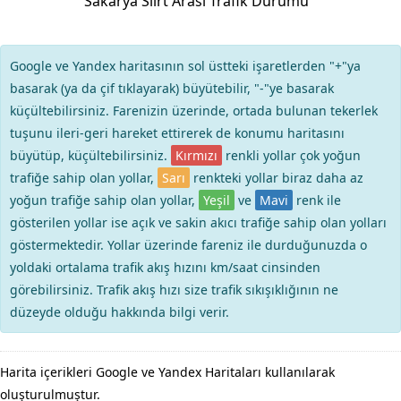
Sakarya Siirt Arası Trafik Durumu
Google ve Yandex haritasının sol üstteki işaretlerden "+"ya
basarak (ya da çif tıklayarak) büyütebilir, "-"ye basarak
küçültebilirsiniz. Farenizin üzerinde, ortada bulunan tekerlek
tuşunu ileri-geri hareket ettirerek de konumu haritasını
büyütüp, küçültebilirsiniz.
Kırmızı
renkli yollar çok yoğun
trafiğe sahip olan yollar,
Sarı
renkteki yollar biraz daha az
yoğun trafiğe sahip olan yollar,
Yeşil
ve
Mavi
renk ile
gösterilen yollar ise açık ve sakin akıcı trafiğe sahip olan yolları
göstermektedir. Yollar üzerinde fareniz ile durduğunuzda o
yoldaki ortalama trafik akış hızını km/saat cinsinden
görebilirsiniz. Trafik akış hızı size trafik sıkışıklığının ne
düzeyde olduğu hakkında bilgi verir.
Harita içerikleri Google ve Yandex Haritaları kullanılarak
oluşturulmuştur.