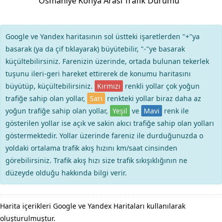
Osmaniye Konya Arası Trafik Durumu
Google ve Yandex haritasının sol üstteki işaretlerden "+"ya
basarak (ya da çif tıklayarak) büyütebilir, "-"ye basarak
küçültebilirsiniz. Farenizin üzerinde, ortada bulunan tekerlek
tuşunu ileri-geri hareket ettirerek de konumu haritasını
büyütüp, küçültebilirsiniz.
Kırmızı
renkli yollar çok yoğun
trafiğe sahip olan yollar,
Sarı
renkteki yollar biraz daha az
yoğun trafiğe sahip olan yollar,
Yeşil
ve
Mavi
renk ile
gösterilen yollar ise açık ve sakin akıcı trafiğe sahip olan yolları
göstermektedir. Yollar üzerinde fareniz ile durduğunuzda o
yoldaki ortalama trafik akış hızını km/saat cinsinden
görebilirsiniz. Trafik akış hızı size trafik sıkışıklığının ne
düzeyde olduğu hakkında bilgi verir.
Harita içerikleri Google ve Yandex Haritaları kullanılarak
oluşturulmuştur.