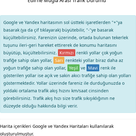
Edirne Muğla Arası Trafik Durumu
Google ve Yandex haritasının sol üstteki işaretlerden "+"ya
basarak (ya da çif tıklayarak) büyütebilir, "-"ye basarak
küçültebilirsiniz. Farenizin üzerinde, ortada bulunan tekerlek
tuşunu ileri-geri hareket ettirerek de konumu haritasını
büyütüp, küçültebilirsiniz.
Kırmızı
renkli yollar çok yoğun
trafiğe sahip olan yollar,
Sarı
renkteki yollar biraz daha az
yoğun trafiğe sahip olan yollar,
Yeşil
ve
Mavi
renk ile
gösterilen yollar ise açık ve sakin akıcı trafiğe sahip olan yolları
göstermektedir. Yollar üzerinde fareniz ile durduğunuzda o
yoldaki ortalama trafik akış hızını km/saat cinsinden
görebilirsiniz. Trafik akış hızı size trafik sıkışıklığının ne
düzeyde olduğu hakkında bilgi verir.
Harita içerikleri Google ve Yandex Haritaları kullanılarak
oluşturulmuştur.