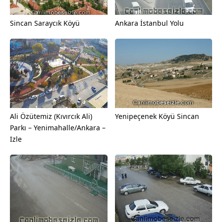
Sincan Saraycık Köyü
Ankara İstanbul Yolu
Ali Özütemiz (Kıvırcık Ali)
Yenipeçenek Köyü Sincan
Parkı – Yenimahalle/Ankara –
Izle