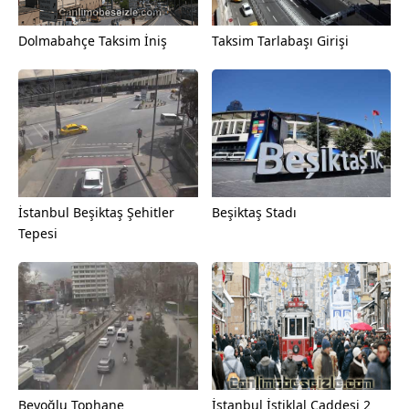
Dolmabahçe Taksim İniş
Taksim Tarlabaşı Girişi
İstanbul Beşiktaş Şehitler
Beşiktaş Stadı
Tepesi
Beyoğlu Tophane
İstanbul İstiklal Caddesi 2