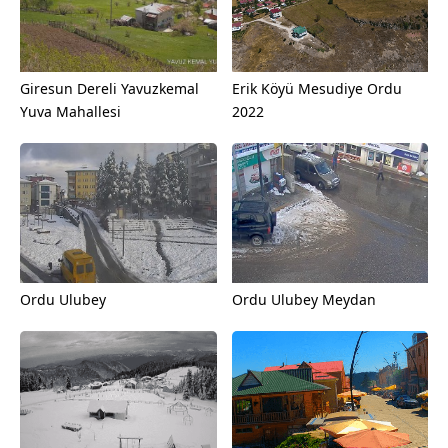
Giresun Dereli Yavuzkemal
Erik Köyü Mesudiye Ordu
Yuva Mahallesi
2022
Ordu Ulubey
Ordu Ulubey Meydan