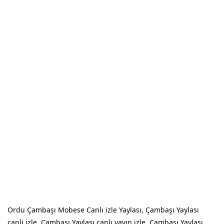
Ordu Çambaşı Mobese Canlı izle Yaylası, Çambaşı Yaylası
canli izle, Çambaşı Yaylası canlı yayın izle, Çambaşı Yaylası