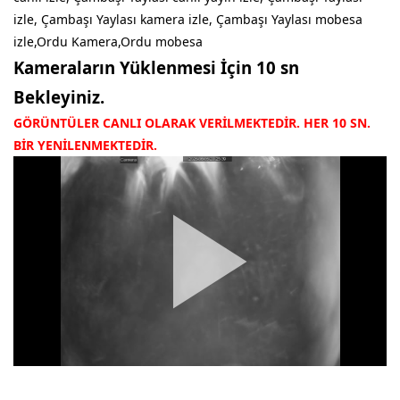
izle, Çambaşı Yaylası kamera izle, Çambaşı Yaylası mobesa
izle,Ordu Kamera,Ordu mobesa
Kameraların Yüklenmesi İçin 10 sn
Bekleyiniz.
GÖRÜNTÜLER CANLI OLARAK VERİLMEKTEDİR. HER 10 SN.
BİR YENİLENMEKTEDİR.