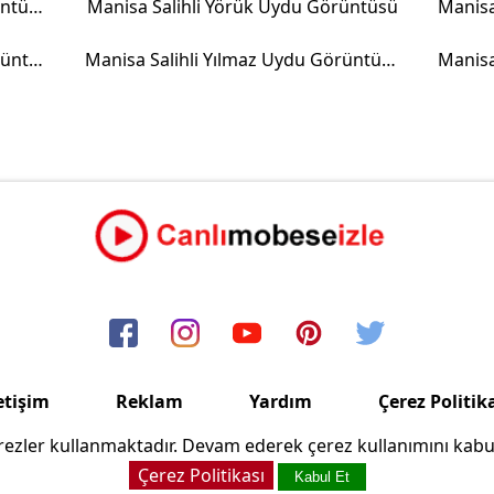
Manisa Salihli Güneş Uydu Görüntüsü
Manisa Salihli Yörük Uydu Görüntüsü
Manisa Salihli Damatlı Uydu Görüntüsü
Manisa Salihli Yılmaz Uydu Görüntüsü
etişim
Reklam
Yardım
Çerez Politik
ezler kullanmaktadır. Devam ederek çerez kullanımını kabu
Copyright © 2006/2024 Canlimobeseizle.com
Çerez Politikası
Kabul Et