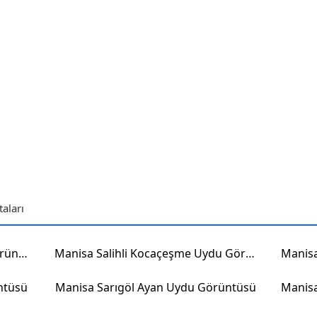
aları
Manisa Salihli Eminbey Uydu Görüntüsü
Manisa Salihli Kocaçeşme Uydu Görüntüsü
ntüsü
Manisa Sarıgöl Ayan Uydu Görüntüsü