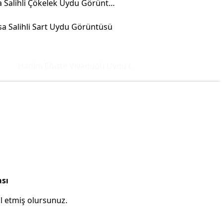
Manisa Salihli Çökelek Uydu Görüntüsü
a Salihli Sart Uydu Görüntüsü
Hadim Eğiste Viyadüğü Uydu Görüntüsü ve Haritası
İsta
ası
l etmiş olursunuz.