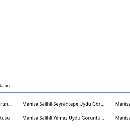
aları
Manisa Sarıgöl Dadağlı Uydu Görüntüsü
Manisa Salihli Seyrantepe Uydu Görüntüsü
ntüsü
Manisa Salihli Yılmaz Uydu Görüntüsü