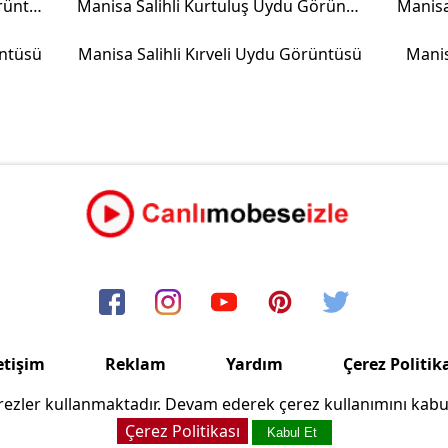
Manisa Salihli Beşeylül Uydu Görüntüsü
Manisa Salihli Kurtuluş Uydu Görüntüsü
üntüsü
Manisa Salihli Kırveli Uydu Görüntüsü
Manis
etişim
Reklam
Yardım
Çerez Politik
ezler kullanmaktadır. Devam ederek çerez kullanımını kabu
Copyright © 2006/2024 Canlimobeseizle.com
Çerez Politikası
Kabul Et