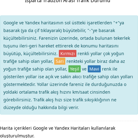
Isparta Trabzon Arası Trafik Durumu
Google ve Yandex haritasının sol üstteki işaretlerden "+"ya
basarak (ya da çif tıklayarak) büyütebilir, "-"ye basarak
küçültebilirsiniz. Farenizin üzerinde, ortada bulunan tekerlek
tuşunu ileri-geri hareket ettirerek de konumu haritasını
büyütüp, küçültebilirsiniz.
Kırmızı
renkli yollar çok yoğun
trafiğe sahip olan yollar,
Sarı
renkteki yollar biraz daha az
yoğun trafiğe sahip olan yollar,
Yeşil
ve
Mavi
renk ile
gösterilen yollar ise açık ve sakin akıcı trafiğe sahip olan yolları
göstermektedir. Yollar üzerinde fareniz ile durduğunuzda o
yoldaki ortalama trafik akış hızını km/saat cinsinden
görebilirsiniz. Trafik akış hızı size trafik sıkışıklığının ne
düzeyde olduğu hakkında bilgi verir.
Harita içerikleri Google ve Yandex Haritaları kullanılarak
oluşturulmuştur.