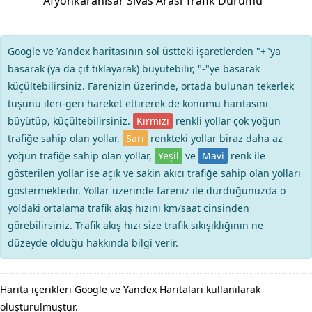
Afyonkarahisar Sivas Arası Trafik Durumu
Google ve Yandex haritasının sol üstteki işaretlerden "+"ya
basarak (ya da çif tıklayarak) büyütebilir, "-"ye basarak
küçültebilirsiniz. Farenizin üzerinde, ortada bulunan tekerlek
tuşunu ileri-geri hareket ettirerek de konumu haritasını
büyütüp, küçültebilirsiniz.
Kırmızı
renkli yollar çok yoğun
trafiğe sahip olan yollar,
Sarı
renkteki yollar biraz daha az
yoğun trafiğe sahip olan yollar,
Yeşil
ve
Mavi
renk ile
gösterilen yollar ise açık ve sakin akıcı trafiğe sahip olan yolları
göstermektedir. Yollar üzerinde fareniz ile durduğunuzda o
yoldaki ortalama trafik akış hızını km/saat cinsinden
görebilirsiniz. Trafik akış hızı size trafik sıkışıklığının ne
düzeyde olduğu hakkında bilgi verir.
Harita içerikleri Google ve Yandex Haritaları kullanılarak
oluşturulmuştur.