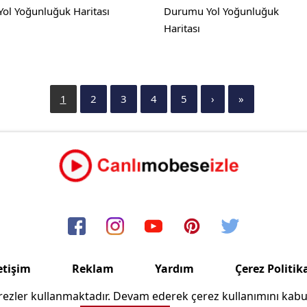
Yol Yoğunluğuk Haritası
Durumu Yol Yoğunluğuk
Haritası
1
2
3
4
5
›
»
etişim
Reklam
Yardım
Çerez Politik
ezler kullanmaktadır. Devam ederek çerez kullanımını kabu