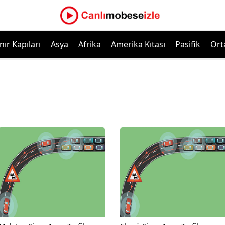
nır Kapıları
Asya
Afrika
Amerika Kıtası
Pasifik
Ort