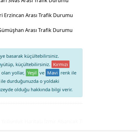
âri Sivas Arası Trafik Durumu
i Erzincan Arası Trafik Durumu
 Gümüşhan Arası Trafik Durumu
ye basarak küçültebilirsiniz.
yütüp, küçültebilirsiniz.
Kırmızı
 olan yollar,
Yeşil
ve
Mavi
renk ile
iz ile durduğunuzda o yoldaki
 düzeyde olduğu hakkında bilgi verir.
ğunluk Haritası
İzmir Alsancak Trafik Durumu Yol Yoğunluğu