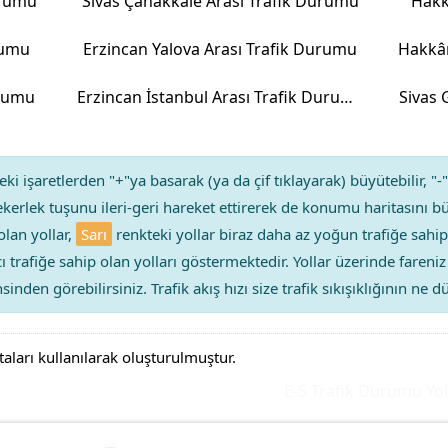
urumu
Sivas Çanakkale Arası Trafik Durumu
Hakk
rumu
Erzincan Yalova Arası Trafik Durumu
Hakkâr
urumu
Erzincan İstanbul Arası Trafik Durumu
Sivas
ki işaretlerden "+"ya basarak (ya da çif tıklayarak) büyütebilir, "-"
kerlek tuşunu ileri-geri hareket ettirerek de konumu haritasını bü
olan yollar,
Sarı
renkteki yollar biraz daha az yoğun trafiğe sahip
ıcı trafiğe sahip olan yolları göstermektedir. Yollar üzerinde faren
sinden görebilirsiniz. Trafik akış hızı size trafik sıkışıklığının ne
taları kullanılarak oluşturulmuştur.
E-5 Trafik Durumu Yol Yo