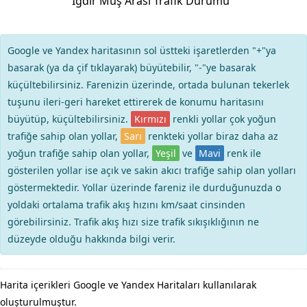
Iğdır Muş Arası Trafik Durumu
Google ve Yandex haritasının sol üstteki işaretlerden "+"ya
basarak (ya da çif tıklayarak) büyütebilir, "-"ye basarak
küçültebilirsiniz. Farenizin üzerinde, ortada bulunan tekerlek
tuşunu ileri-geri hareket ettirerek de konumu haritasını
büyütüp, küçültebilirsiniz.
Kırmızı
renkli yollar çok yoğun
trafiğe sahip olan yollar,
Sarı
renkteki yollar biraz daha az
yoğun trafiğe sahip olan yollar,
Yeşil
ve
Mavi
renk ile
gösterilen yollar ise açık ve sakin akıcı trafiğe sahip olan yolları
göstermektedir. Yollar üzerinde fareniz ile durduğunuzda o
yoldaki ortalama trafik akış hızını km/saat cinsinden
görebilirsiniz. Trafik akış hızı size trafik sıkışıklığının ne
düzeyde olduğu hakkında bilgi verir.
Harita içerikleri Google ve Yandex Haritaları kullanılarak
oluşturulmuştur.