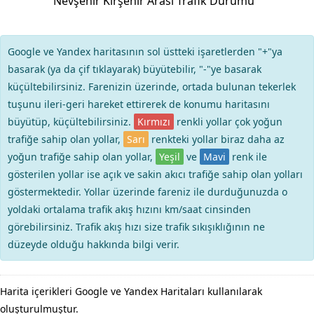
Nevşehir Kırşehir Arası Trafik Durumu
Google ve Yandex haritasının sol üstteki işaretlerden "+"ya
basarak (ya da çif tıklayarak) büyütebilir, "-"ye basarak
küçültebilirsiniz. Farenizin üzerinde, ortada bulunan tekerlek
tuşunu ileri-geri hareket ettirerek de konumu haritasını
büyütüp, küçültebilirsiniz.
Kırmızı
renkli yollar çok yoğun
trafiğe sahip olan yollar,
Sarı
renkteki yollar biraz daha az
yoğun trafiğe sahip olan yollar,
Yeşil
ve
Mavi
renk ile
gösterilen yollar ise açık ve sakin akıcı trafiğe sahip olan yolları
göstermektedir. Yollar üzerinde fareniz ile durduğunuzda o
yoldaki ortalama trafik akış hızını km/saat cinsinden
görebilirsiniz. Trafik akış hızı size trafik sıkışıklığının ne
düzeyde olduğu hakkında bilgi verir.
Harita içerikleri Google ve Yandex Haritaları kullanılarak
oluşturulmuştur.