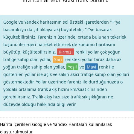
Erzincan Giresun Arası Trafik Durumu
Google ve Yandex haritasının sol üstteki işaretlerden "+"ya
basarak (ya da çif tıklayarak) büyütebilir, "-"ye basarak
küçültebilirsiniz. Farenizin üzerinde, ortada bulunan tekerlek
tuşunu ileri-geri hareket ettirerek de konumu haritasını
büyütüp, küçültebilirsiniz.
Kırmızı
renkli yollar çok yoğun
trafiğe sahip olan yollar,
Sarı
renkteki yollar biraz daha az
yoğun trafiğe sahip olan yollar,
Yeşil
ve
Mavi
renk ile
gösterilen yollar ise açık ve sakin akıcı trafiğe sahip olan yolları
göstermektedir. Yollar üzerinde fareniz ile durduğunuzda o
yoldaki ortalama trafik akış hızını km/saat cinsinden
görebilirsiniz. Trafik akış hızı size trafik sıkışıklığının ne
düzeyde olduğu hakkında bilgi verir.
Harita içerikleri Google ve Yandex Haritaları kullanılarak
oluşturulmuştur.