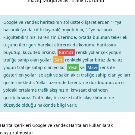
Elazığ Muğla Arası Trafik Durumu
Google ve Yandex haritasının sol üstteki işaretlerden "+"ya
basarak (ya da çif tıklayarak) büyütebilir, "-"ye basarak
küçültebilirsiniz. Farenizin üzerinde, ortada bulunan tekerlek
tuşunu ileri-geri hareket ettirerek de konumu haritasını
büyütüp, küçültebilirsiniz.
Kırmızı
renkli yollar çok yoğun
trafiğe sahip olan yollar,
Sarı
renkteki yollar biraz daha az
yoğun trafiğe sahip olan yollar,
Yeşil
ve
Mavi
renk ile
gösterilen yollar ise açık ve sakin akıcı trafiğe sahip olan yolları
göstermektedir. Yollar üzerinde fareniz ile durduğunuzda o
yoldaki ortalama trafik akış hızını km/saat cinsinden
görebilirsiniz. Trafik akış hızı size trafik sıkışıklığının ne
düzeyde olduğu hakkında bilgi verir.
Harita içerikleri Google ve Yandex Haritaları kullanılarak
oluşturulmuştur.