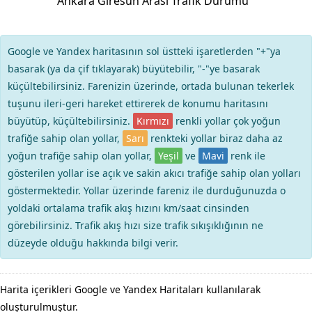
Ankara Giresun Arası Trafik Durumu
Google ve Yandex haritasının sol üstteki işaretlerden "+"ya
basarak (ya da çif tıklayarak) büyütebilir, "-"ye basarak
küçültebilirsiniz. Farenizin üzerinde, ortada bulunan tekerlek
tuşunu ileri-geri hareket ettirerek de konumu haritasını
büyütüp, küçültebilirsiniz.
Kırmızı
renkli yollar çok yoğun
trafiğe sahip olan yollar,
Sarı
renkteki yollar biraz daha az
yoğun trafiğe sahip olan yollar,
Yeşil
ve
Mavi
renk ile
gösterilen yollar ise açık ve sakin akıcı trafiğe sahip olan yolları
göstermektedir. Yollar üzerinde fareniz ile durduğunuzda o
yoldaki ortalama trafik akış hızını km/saat cinsinden
görebilirsiniz. Trafik akış hızı size trafik sıkışıklığının ne
düzeyde olduğu hakkında bilgi verir.
Harita içerikleri Google ve Yandex Haritaları kullanılarak
oluşturulmuştur.