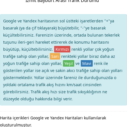
İzmit Bayburt Arası Trafik Durumu
Google ve Yandex haritasının sol üstteki işaretlerden "+"ya
basarak (ya da çif tıklayarak) büyütebilir, "-"ye basarak
küçültebilirsiniz. Farenizin üzerinde, ortada bulunan tekerlek
tuşunu ileri-geri hareket ettirerek de konumu haritasını
büyütüp, küçültebilirsiniz.
Kırmızı
renkli yollar çok yoğun
trafiğe sahip olan yollar,
Sarı
renkteki yollar biraz daha az
yoğun trafiğe sahip olan yollar,
Yeşil
ve
Mavi
renk ile
gösterilen yollar ise açık ve sakin akıcı trafiğe sahip olan yolları
göstermektedir. Yollar üzerinde fareniz ile durduğunuzda o
yoldaki ortalama trafik akış hızını km/saat cinsinden
görebilirsiniz. Trafik akış hızı size trafik sıkışıklığının ne
düzeyde olduğu hakkında bilgi verir.
Harita içerikleri Google ve Yandex Haritaları kullanılarak
oluşturulmuştur.