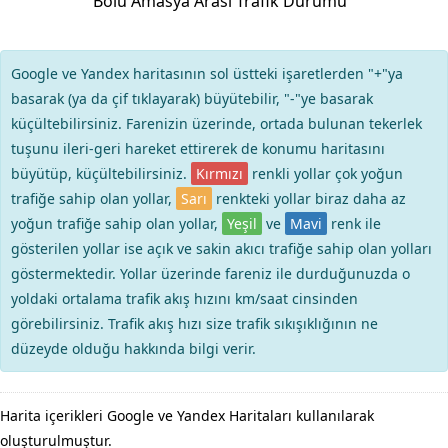
Bolu Amasya Arası Trafik Durumu
Google ve Yandex haritasının sol üstteki işaretlerden "+"ya
basarak (ya da çif tıklayarak) büyütebilir, "-"ye basarak
küçültebilirsiniz. Farenizin üzerinde, ortada bulunan tekerlek
tuşunu ileri-geri hareket ettirerek de konumu haritasını
büyütüp, küçültebilirsiniz.
Kırmızı
renkli yollar çok yoğun
trafiğe sahip olan yollar,
Sarı
renkteki yollar biraz daha az
yoğun trafiğe sahip olan yollar,
Yeşil
ve
Mavi
renk ile
gösterilen yollar ise açık ve sakin akıcı trafiğe sahip olan yolları
göstermektedir. Yollar üzerinde fareniz ile durduğunuzda o
yoldaki ortalama trafik akış hızını km/saat cinsinden
görebilirsiniz. Trafik akış hızı size trafik sıkışıklığının ne
düzeyde olduğu hakkında bilgi verir.
Harita içerikleri Google ve Yandex Haritaları kullanılarak
oluşturulmuştur.