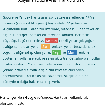
Adıyaman Düzce Arası Trafik Durumu
Google ve Yandex haritasının sol üstteki işaretlerden "+"ya
basarak (ya da çif tıklayarak) büyütebilir, "-"ye basarak
küçültebilirsiniz. Farenizin üzerinde, ortada bulunan tekerlek
tuşunu ileri-geri hareket ettirerek de konumu haritasını
büyütüp, küçültebilirsiniz.
Kırmızı
renkli yollar çok yoğun
trafiğe sahip olan yollar,
Sarı
renkteki yollar biraz daha az
yoğun trafiğe sahip olan yollar,
Yeşil
ve
Mavi
renk ile
gösterilen yollar ise açık ve sakin akıcı trafiğe sahip olan yolları
göstermektedir. Yollar üzerinde fareniz ile durduğunuzda o
yoldaki ortalama trafik akış hızını km/saat cinsinden
görebilirsiniz. Trafik akış hızı size trafik sıkışıklığının ne
düzeyde olduğu hakkında bilgi verir.
Harita içerikleri Google ve Yandex Haritaları kullanılarak
oluşturulmuştur.