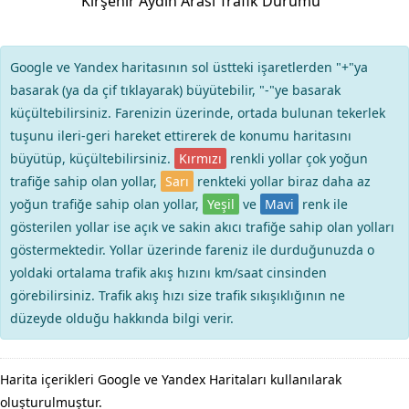
Kırşehir Aydın Arası Trafik Durumu
Google ve Yandex haritasının sol üstteki işaretlerden "+"ya
basarak (ya da çif tıklayarak) büyütebilir, "-"ye basarak
küçültebilirsiniz. Farenizin üzerinde, ortada bulunan tekerlek
tuşunu ileri-geri hareket ettirerek de konumu haritasını
büyütüp, küçültebilirsiniz.
Kırmızı
renkli yollar çok yoğun
trafiğe sahip olan yollar,
Sarı
renkteki yollar biraz daha az
yoğun trafiğe sahip olan yollar,
Yeşil
ve
Mavi
renk ile
gösterilen yollar ise açık ve sakin akıcı trafiğe sahip olan yolları
göstermektedir. Yollar üzerinde fareniz ile durduğunuzda o
yoldaki ortalama trafik akış hızını km/saat cinsinden
görebilirsiniz. Trafik akış hızı size trafik sıkışıklığının ne
düzeyde olduğu hakkında bilgi verir.
Harita içerikleri Google ve Yandex Haritaları kullanılarak
oluşturulmuştur.