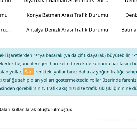
urumu
Diyarbakır Batman Arası Trafik Durumu
Deniz
rumu
Konya Batman Arası Trafik Durumu
Deni
Batman Kırklareli Arası Trafik Durumu
Antalya Denizli Arası Trafik Durumu
Batman
ki işaretlerden "+"ya basarak (ya da çif tıklayarak) büyütebilir, "-"
kerlek tuşunu ileri-geri hareket ettirerek de konumu haritasını bü
olan yollar,
Sarı
renkteki yollar biraz daha az yoğun trafiğe sahip
ıcı trafiğe sahip olan yolları göstermektedir. Yollar üzerinde faren
sinden görebilirsiniz. Trafik akış hızı size trafik sıkışıklığının ne
taları kullanılarak oluşturulmuştur.
E-5 Trafik Durumu Yo