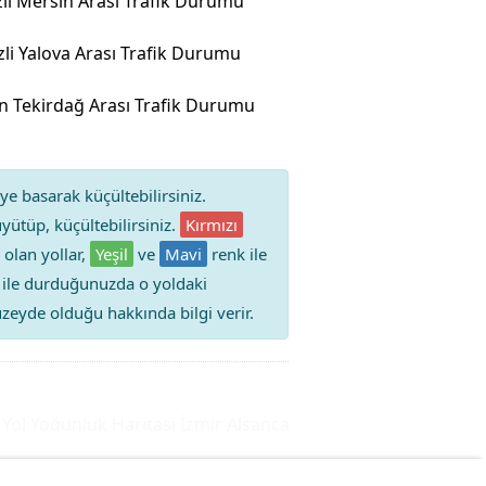
li Mersin Arası Trafik Durumu
zli Yalova Arası Trafik Durumu
 Tekirdağ Arası Trafik Durumu
ye basarak küçültebilirsiniz.
yütüp, küçültebilirsiniz.
Kırmızı
 olan yollar,
Yeşil
ve
Mavi
renk ile
iz ile durduğunuzda o yoldaki
 düzeyde olduğu hakkında bilgi verir.
l Yoğunluk Haritası
İzmir Alsancak Trafik Durumu Yol Yoğun