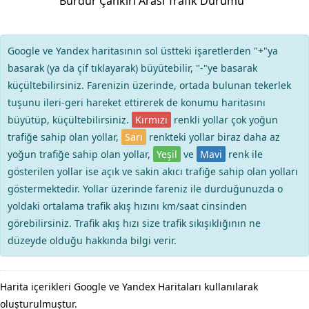
Burdur Çankırı Arası Trafik Durumu
Google ve Yandex haritasının sol üstteki işaretlerden "+"ya
basarak (ya da çif tıklayarak) büyütebilir, "-"ye basarak
küçültebilirsiniz. Farenizin üzerinde, ortada bulunan tekerlek
tuşunu ileri-geri hareket ettirerek de konumu haritasını
büyütüp, küçültebilirsiniz.
Kırmızı
renkli yollar çok yoğun
trafiğe sahip olan yollar,
Sarı
renkteki yollar biraz daha az
yoğun trafiğe sahip olan yollar,
Yeşil
ve
Mavi
renk ile
gösterilen yollar ise açık ve sakin akıcı trafiğe sahip olan yolları
göstermektedir. Yollar üzerinde fareniz ile durduğunuzda o
yoldaki ortalama trafik akış hızını km/saat cinsinden
görebilirsiniz. Trafik akış hızı size trafik sıkışıklığının ne
düzeyde olduğu hakkında bilgi verir.
Harita içerikleri Google ve Yandex Haritaları kullanılarak
oluşturulmuştur.