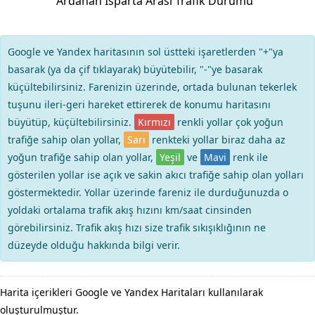
Ardahan Isparta Arası Trafik Durumu
Google ve Yandex haritasının sol üstteki işaretlerden "+"ya
basarak (ya da çif tıklayarak) büyütebilir, "-"ye basarak
küçültebilirsiniz. Farenizin üzerinde, ortada bulunan tekerlek
tuşunu ileri-geri hareket ettirerek de konumu haritasını
büyütüp, küçültebilirsiniz.
Kırmızı
renkli yollar çok yoğun
trafiğe sahip olan yollar,
Sarı
renkteki yollar biraz daha az
yoğun trafiğe sahip olan yollar,
Yeşil
ve
Mavi
renk ile
gösterilen yollar ise açık ve sakin akıcı trafiğe sahip olan yolları
göstermektedir. Yollar üzerinde fareniz ile durduğunuzda o
yoldaki ortalama trafik akış hızını km/saat cinsinden
görebilirsiniz. Trafik akış hızı size trafik sıkışıklığının ne
düzeyde olduğu hakkında bilgi verir.
Harita içerikleri Google ve Yandex Haritaları kullanılarak
oluşturulmuştur.