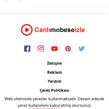
E-5 Trafik Durumu Yol Yoğunluk Haritası
İzmir
İletişim
Reklam
Yardım
Çerez Politikası
Web sitemizde çerezler kullanmaktadır. Devam ederek
Copyright © 2006/2024 Canlimobeseizle.com
çerez kullanımını kabul etmiş olursunuz.