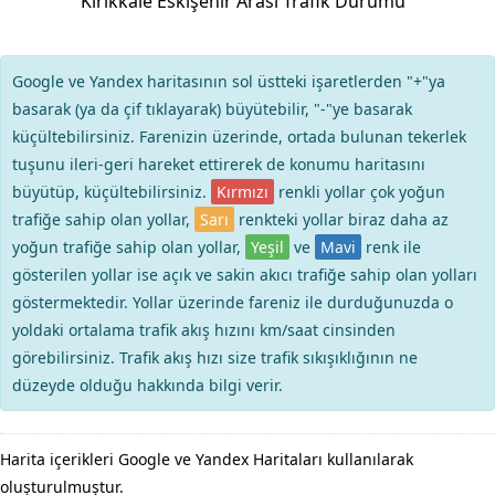
Kırıkkale Eskişehir Arası Trafik Durumu
Google ve Yandex haritasının sol üstteki işaretlerden "+"ya
basarak (ya da çif tıklayarak) büyütebilir, "-"ye basarak
küçültebilirsiniz. Farenizin üzerinde, ortada bulunan tekerlek
tuşunu ileri-geri hareket ettirerek de konumu haritasını
büyütüp, küçültebilirsiniz.
Kırmızı
renkli yollar çok yoğun
trafiğe sahip olan yollar,
Sarı
renkteki yollar biraz daha az
yoğun trafiğe sahip olan yollar,
Yeşil
ve
Mavi
renk ile
gösterilen yollar ise açık ve sakin akıcı trafiğe sahip olan yolları
göstermektedir. Yollar üzerinde fareniz ile durduğunuzda o
yoldaki ortalama trafik akış hızını km/saat cinsinden
görebilirsiniz. Trafik akış hızı size trafik sıkışıklığının ne
düzeyde olduğu hakkında bilgi verir.
Harita içerikleri Google ve Yandex Haritaları kullanılarak
oluşturulmuştur.