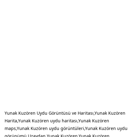
Yunak Kuzören Uydu Görüntüsü ve Haritası,Yunak Kuzören
Harita,Yunak Kuzören uydu haritası,Yunak Kuzören
maps,Yunak Kuzören uydu görüntüleri,Yunak Kuzören uydu
görünümü,Uzaydan Yunak Kuzören,Yunak Kuzören