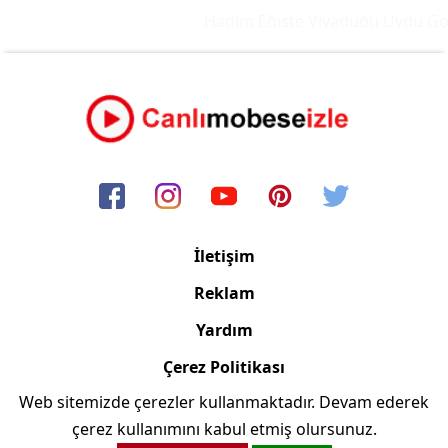
Hadim Eğiste Viyadüğü Uydu Gör
İletişim
Reklam
Yardım
Çerez Politikası
Web sitemizde çerezler kullanmaktadır. Devam ederek
Copyright © 2006/2024 Canlimobeseizle.com
çerez kullanımını kabul etmiş olursunuz.