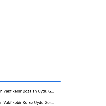
Trabzon Vakfıkebir Bozalan Uydu Görüntüsü
Trabzon Vakfıkebir Körez Uydu Görüntüsü