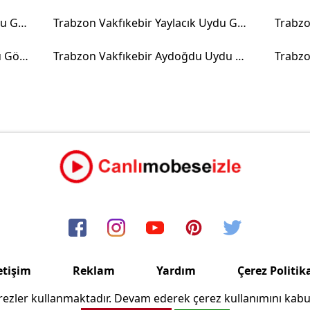
Trabzon Vakfıkebir Ortaköy Uydu Görüntüsü
Trabzon Vakfıkebir Yaylacık Uydu Görüntüsü
Trabzon Vakfıkebir Fethiye Uydu Görüntüsü
Trabzon Vakfıkebir Aydoğdu Uydu Görüntüsü
etişim
Reklam
Yardım
Çerez Politik
ezler kullanmaktadır. Devam ederek çerez kullanımını kabu