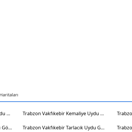
aritaları
Trabzon Vakfıkebir Esentepe Uydu Görüntüsü
Trabzon Vakfıkebir Kemaliye Uydu Görüntüsü
Trabzon Vakfıkebir Fevziye Uydu Görüntüsü
Trabzon Vakfıkebir Tarlacık Uydu Görüntüsü