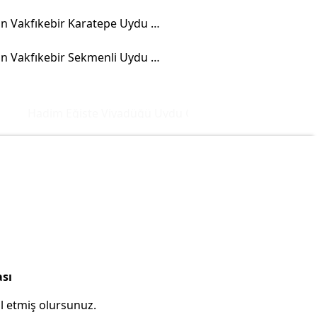
Trabzon Vakfıkebir Karatepe Uydu Görüntüsü
Trabzon Vakfıkebir Sekmenli Uydu Görüntüsü
Hadim Eğiste Viyadüğü Uydu Görüntüsü ve Haritası
İst
ası
l etmiş olursunuz.