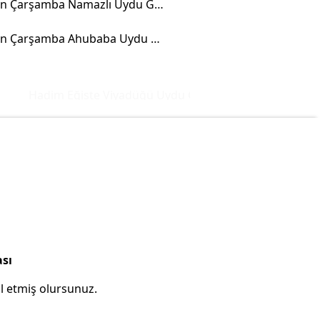
Samsun Çarşamba Namazlı Uydu Görüntüsü
Samsun Çarşamba Ahubaba Uydu Görüntüsü
Hadim Eğiste Viyadüğü Uydu Görüntüsü ve Haritası
İst
ası
l etmiş olursunuz.