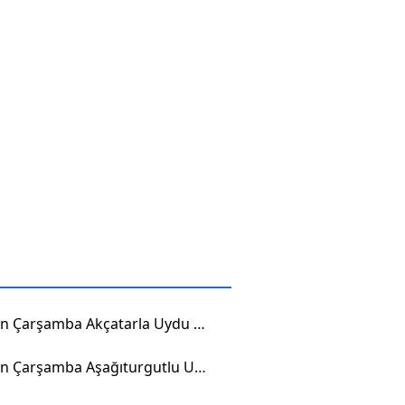
Samsun Çarşamba Akçatarla Uydu Görüntüsü
Samsun Çarşamba Aşağıturgutlu Uydu Görüntüsü