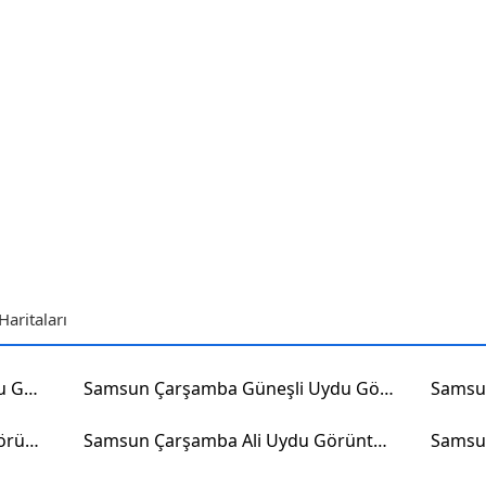
aritaları
Samsun Çarşamba Koldere Uydu Görüntüsü
Samsun Çarşamba Güneşli Uydu Görüntüsü
Samsun Çarşamba Gazi Uydu Görüntüsü
Samsun Çarşamba Ali Uydu Görüntüsü