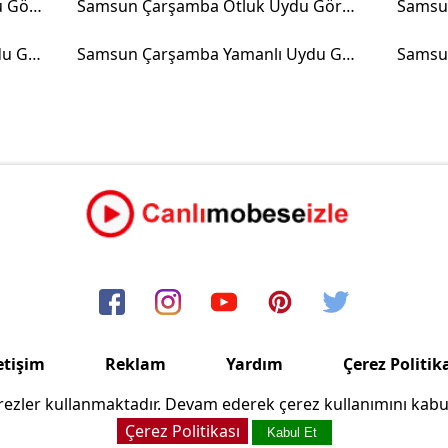
Samsun Çarşamba Gökçeli Uydu Görüntüsü
Samsun Çarşamba Otluk Uydu Görüntüsü
Samsun Çarşamba Turgutlu Uydu Görüntüsü
Samsun Çarşamba Yamanlı Uydu Görüntüsü
etişim
Reklam
Yardım
Çerez Politik
ezler kullanmaktadır. Devam ederek çerez kullanımını kabu
Copyright © 2006/2024 Canlimobeseizle.com
Çerez Politikası
Kabul Et