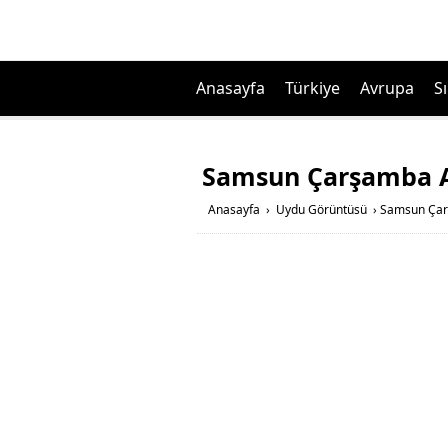
Anasayfa
Türkiye
Avrupa
Sı
Samsun Çarşamba A
Anasayfa
›
Uydu Görüntüsü
›
Samsun Çarş