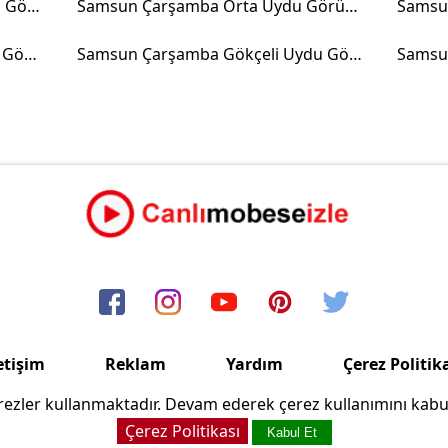
Samsun Çarşamba Porsuk Uydu Görüntüsü
Samsun Çarşamba Orta Uydu Görüntüsü
Samsun Çarşamba Çayvar Uydu Görüntüsü
Samsun Çarşamba Gökçeli Uydu Görüntüsü
etişim
Reklam
Yardım
Çerez Politik
ezler kullanmaktadır. Devam ederek çerez kullanımını kabu
Copyright © 2006/2024 Canlimobeseizle.com
Çerez Politikası
Kabul Et