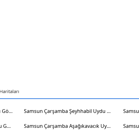
aritaları
Samsun Çarşamba Eğercili Uydu Görüntüsü
Samsun Çarşamba Şeyhhabil Uydu Görüntüsü
Samsun Çarşamba Şenyurt Uydu Görüntüsü
Samsun Çarşamba Aşağıkavacık Uydu Görüntüsü