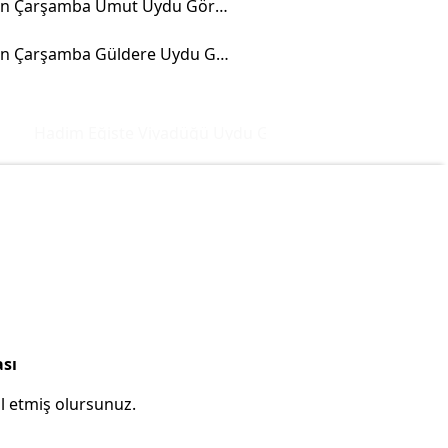
Samsun Çarşamba Umut Uydu Görüntüsü
Samsun Çarşamba Güldere Uydu Görüntüsü
Hadim Eğiste Viyadüğü Uydu Görüntüsü ve Haritası
İsta
ası
l etmiş olursunuz.