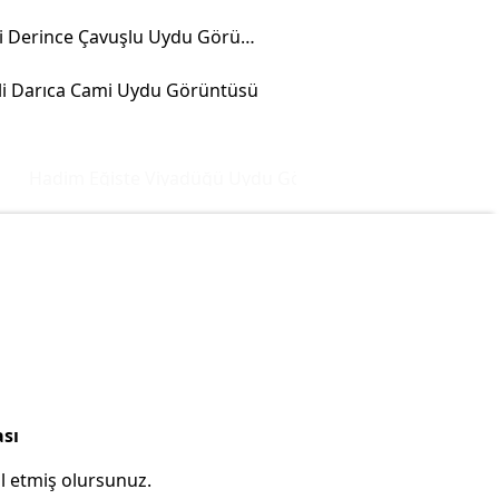
Kocaeli Derince Çavuşlu Uydu Görüntüsü
li Darıca Cami Uydu Görüntüsü
Hadim Eğiste Viyadüğü Uydu Görüntüsü ve Haritası
İstan
ası
l etmiş olursunuz.