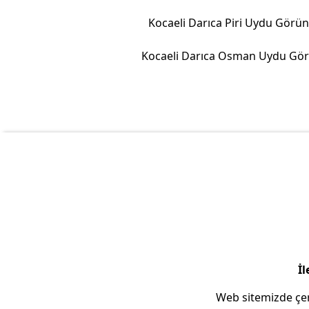
Kocaeli Darıca Piri Uydu Görü
İl
Web sitemizde çer