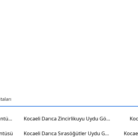
taları
Kocaeli Darıca Kazım Uydu Görüntüsü
Kocaeli Darıca Zincirlikuyu Uydu Görüntüsü
Koc
üntüsü
Kocaeli Darıca Sırasöğütler Uydu Görüntüsü
Kocae