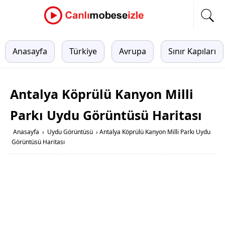
Anasayfa
Türkiye
Avrupa
Sınır Kapıları
Antalya Köprülü Kanyon Milli
Parkı Uydu Görüntüsü Haritası
Anasayfa
›
Uydu Görüntüsü
›
Antalya Köprülü Kanyon Milli Parkı Uydu
Görüntüsü Haritası