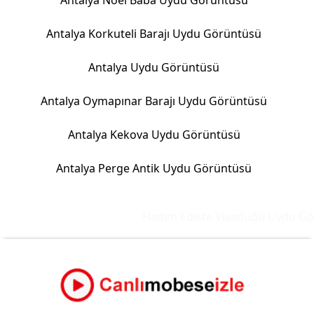
Antalya Noel Baba Uydu Görüntüsü
Antalya Korkuteli Barajı Uydu Görüntüsü
Antalya Uydu Görüntüsü
Antalya Oymapınar Barajı Uydu Görüntüsü
Antalya Kekova Uydu Görüntüsü
Antalya Perge Antik Uydu Görüntüsü
Hadim Eğiste Viyadüğü Uydu Görü