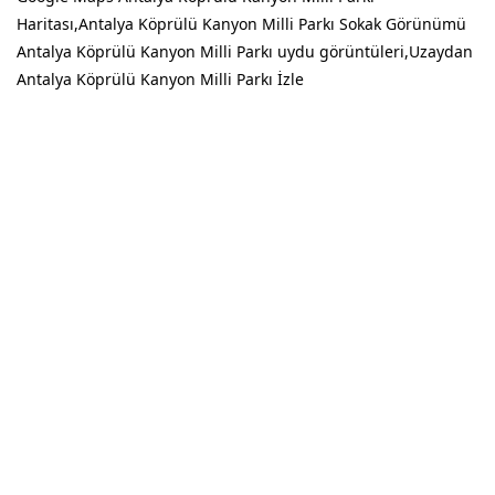
Haritası,Antalya Köprülü Kanyon Milli Parkı Sokak Görünümü
Antalya Köprülü Kanyon Milli Parkı uydu görüntüleri,Uzaydan
Antalya Köprülü Kanyon Milli Parkı İzle