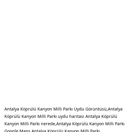
Antalya Köprülü Kanyon Milli Parkı Uydu Görüntüsü,Antalya
Köprülü Kanyon Milli Parkı uydu haritası Antalya Köprülü
Kanyon Milli Parkı nerede,Antalya Köprülü Kanyon Milli Parkı
Google Maps Antalya Köprülü Kanyon Milli Parkı