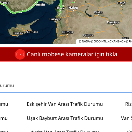
Canlı mobese kameralar için tıkla
 Durumu
rumu
Eskişehir Van Arası Trafik Durumu
Ri
rumu
Uşak Bayburt Arası Trafik Durumu
Van 