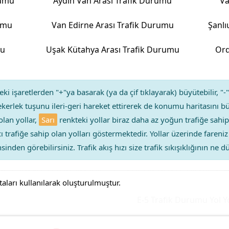
rumu
Aydın Van Arası Trafik Durumu
Va
umu
Van Edirne Arası Trafik Durumu
Şanlı
mu
Uşak Kütahya Arası Trafik Durumu
Ord
ki işaretlerden "+"ya basarak (ya da çif tıklayarak) büyütebilir, "-"
kerlek tuşunu ileri-geri hareket ettirerek de konumu haritasını bü
olan yollar,
Sarı
renkteki yollar biraz daha az yoğun trafiğe sahip
ıcı trafiğe sahip olan yolları göstermektedir. Yollar üzerinde faren
sinden görebilirsiniz. Trafik akış hızı size trafik sıkışıklığının ne
taları kullanılarak oluşturulmuştur.
E-5 Trafik Durumu Yol Yoğu