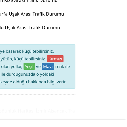
n Rize Arası Trafik Durumu
urfa Uşak Arası Trafik Durumu
u Uşak Arası Trafik Durumu
ye basarak küçültebilirsiniz.
yütüp, küçültebilirsiniz.
Kırmızı
 olan yollar,
Yeşil
ve
Mavi
renk ile
iz ile durduğunuzda o yoldaki
 düzeyde olduğu hakkında bilgi verir.
nluk Haritası
İzmir Alsancak Trafik Durumu Yol Yoğunluğuk 