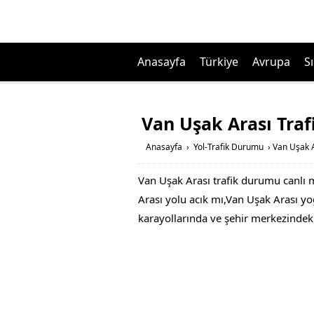
Anasayfa
Türkiye
Avrupa
Sı
Van Uşak Arası Tra
Anasayfa
›
Yol-Trafik Durumu
›
Van Uşak A
Van Uşak Arası trafik durumu canlı 
Arası yolu acık mı,Van Uşak Arası yoğu
karayollarında ve şehir merkezindeki