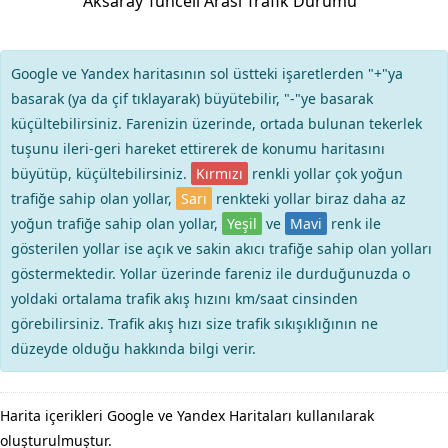
Aksaray Tunceli Arası Trafik Durumu
Google ve Yandex haritasının sol üstteki işaretlerden "+"ya
basarak (ya da çif tıklayarak) büyütebilir, "-"ye basarak
küçültebilirsiniz. Farenizin üzerinde, ortada bulunan tekerlek
tuşunu ileri-geri hareket ettirerek de konumu haritasını
büyütüp, küçültebilirsiniz.
Kırmızı
renkli yollar çok yoğun
trafiğe sahip olan yollar,
Sarı
renkteki yollar biraz daha az
yoğun trafiğe sahip olan yollar,
Yeşil
ve
Mavi
renk ile
gösterilen yollar ise açık ve sakin akıcı trafiğe sahip olan yolları
göstermektedir. Yollar üzerinde fareniz ile durduğunuzda o
yoldaki ortalama trafik akış hızını km/saat cinsinden
görebilirsiniz. Trafik akış hızı size trafik sıkışıklığının ne
düzeyde olduğu hakkında bilgi verir.
Harita içerikleri Google ve Yandex Haritaları kullanılarak
oluşturulmuştur.