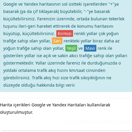
Google ve Yandex haritasının sol üstteki işaretlerden "+"ya
basarak (ya da çif tıklayarak) büyütebilir, "-"ye basarak
küçültebilirsiniz. Farenizin üzerinde, ortada bulunan tekerlek
tuşunu ileri-geri hareket ettirerek de konumu haritasını
büyütüp, küçültebilirsiniz.
Kırmızı
renkli yollar çok yoğun
trafiğe sahip olan yollar,
Sarı
renkteki yollar biraz daha az
yoğun trafiğe sahip olan yollar,
Yeşil
ve
Mavi
renk ile
gösterilen yollar ise açık ve sakin akıcı trafiğe sahip olan yolları
göstermektedir. Yollar üzerinde fareniz ile durduğunuzda o
yoldaki ortalama trafik akış hızını km/saat cinsinden
görebilirsiniz. Trafik akış hızı size trafik sıkışıklığının ne
düzeyde olduğu hakkında bilgi verir.
Harita içerikleri Google ve Yandex Haritaları kullanılarak
oluşturulmuştur.
E-5 Trafik Durumu Yol Yoğunluk