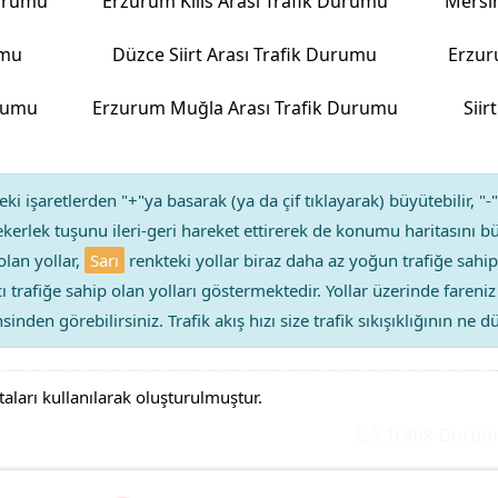
Durumu
Erzurum Kilis Arası Trafik Durumu
Mersi
umu
Düzce Siirt Arası Trafik Durumu
Erzur
urumu
Erzurum Muğla Arası Trafik Durumu
Siir
ki işaretlerden "+"ya basarak (ya da çif tıklayarak) büyütebilir, "-"
kerlek tuşunu ileri-geri hareket ettirerek de konumu haritasını bü
olan yollar,
Sarı
renkteki yollar biraz daha az yoğun trafiğe sahip
ıcı trafiğe sahip olan yolları göstermektedir. Yollar üzerinde faren
sinden görebilirsiniz. Trafik akış hızı size trafik sıkışıklığının ne
taları kullanılarak oluşturulmuştur.
E-5 Trafik Durumu Y