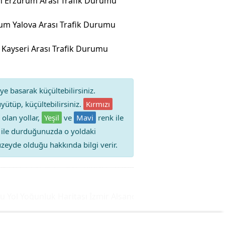
n Erzurum Arası Trafik Durumu
um Yalova Arası Trafik Durumu
t Kayseri Arası Trafik Durumu
ye basarak küçültebilirsiniz.
yütüp, küçültebilirsiniz.
Kırmızı
 olan yollar,
Yeşil
ve
Mavi
renk ile
iz ile durduğunuzda o yoldaki
 düzeyde olduğu hakkında bilgi verir.
ol Yoğunluk Haritası
İzmir Alsancak Trafik Durumu Yol Yoğu