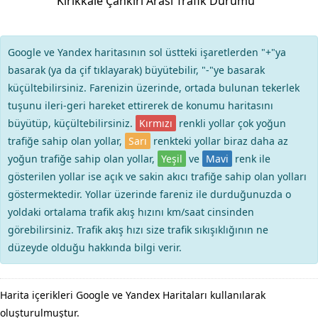
Kırıkkale Çankırı Arası Trafik Durumu
Google ve Yandex haritasının sol üstteki işaretlerden "+"ya
basarak (ya da çif tıklayarak) büyütebilir, "-"ye basarak
küçültebilirsiniz. Farenizin üzerinde, ortada bulunan tekerlek
tuşunu ileri-geri hareket ettirerek de konumu haritasını
büyütüp, küçültebilirsiniz.
Kırmızı
renkli yollar çok yoğun
trafiğe sahip olan yollar,
Sarı
renkteki yollar biraz daha az
yoğun trafiğe sahip olan yollar,
Yeşil
ve
Mavi
renk ile
gösterilen yollar ise açık ve sakin akıcı trafiğe sahip olan yolları
göstermektedir. Yollar üzerinde fareniz ile durduğunuzda o
yoldaki ortalama trafik akış hızını km/saat cinsinden
görebilirsiniz. Trafik akış hızı size trafik sıkışıklığının ne
düzeyde olduğu hakkında bilgi verir.
Harita içerikleri Google ve Yandex Haritaları kullanılarak
oluşturulmuştur.