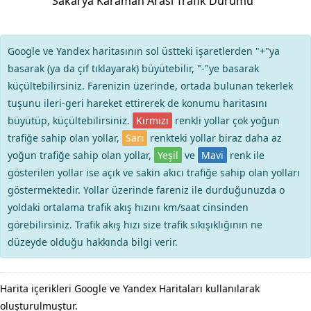
Sakarya Karaman Arası Trafik Durumu
Google ve Yandex haritasının sol üstteki işaretlerden "+"ya
basarak (ya da çif tıklayarak) büyütebilir, "-"ye basarak
küçültebilirsiniz. Farenizin üzerinde, ortada bulunan tekerlek
tuşunu ileri-geri hareket ettirerek de konumu haritasını
büyütüp, küçültebilirsiniz.
Kırmızı
renkli yollar çok yoğun
trafiğe sahip olan yollar,
Sarı
renkteki yollar biraz daha az
yoğun trafiğe sahip olan yollar,
Yeşil
ve
Mavi
renk ile
gösterilen yollar ise açık ve sakin akıcı trafiğe sahip olan yolları
göstermektedir. Yollar üzerinde fareniz ile durduğunuzda o
yoldaki ortalama trafik akış hızını km/saat cinsinden
görebilirsiniz. Trafik akış hızı size trafik sıkışıklığının ne
düzeyde olduğu hakkında bilgi verir.
Harita içerikleri Google ve Yandex Haritaları kullanılarak
oluşturulmuştur.