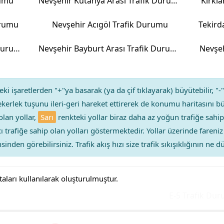
rumu
Nevşehir Kütahya Arası Trafik Durumu
Kırkla
urumu
Nevşehir Acıgöl Trafik Durumu
Nevşehir Kırklareli Arası Trafik Durumu
Nevşehir Bayburt Arası Trafik Durumu
Nevşeh
ki işaretlerden "+"ya basarak (ya da çif tıklayarak) büyütebilir, "-"
kerlek tuşunu ileri-geri hareket ettirerek de konumu haritasını bü
olan yollar,
Sarı
renkteki yollar biraz daha az yoğun trafiğe sahip
ıcı trafiğe sahip olan yolları göstermektedir. Yollar üzerinde faren
sinden görebilirsiniz. Trafik akış hızı size trafik sıkışıklığının ne
taları kullanılarak oluşturulmuştur.
E-5 Trafik Durumu