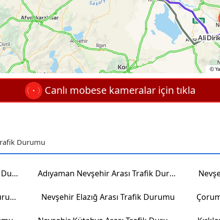
Canlı mobese kameralar için tıkla
Trafik Durumu
Zonguldak Nevşehir Arası Trafik Durumu
Adıyaman Nevşehir Arası Trafik Durumu
Nevşe
Bayburt Nevşehir Arası Trafik Durumu
Nevşehir Elazığ Arası Trafik Durumu
Çorum