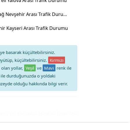
reli Yalova Arası Trafik Durumu
Tekirdağ Nevşehir Arası Trafik Durumu
ir Kayseri Arası Trafik Durumu
ye basarak küçültebilirsiniz.
yütüp, küçültebilirsiniz.
Kırmızı
 olan yollar,
Yeşil
ve
Mavi
renk ile
iz ile durduğunuzda o yoldaki
 düzeyde olduğu hakkında bilgi verir.
 Yol Yoğunluk Haritası
İzmir Alsancak Trafik Durumu Yol Y