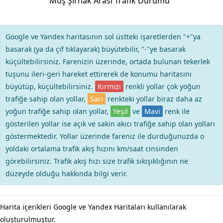
Muş Şırnak Arası Trafik Durumu
Google ve Yandex haritasının sol üstteki işaretlerden "+"ya
basarak (ya da çif tıklayarak) büyütebilir, "-"ye basarak
küçültebilirsiniz. Farenizin üzerinde, ortada bulunan tekerlek
tuşunu ileri-geri hareket ettirerek de konumu haritasını
büyütüp, küçültebilirsiniz.
Kırmızı
renkli yollar çok yoğun
trafiğe sahip olan yollar,
Sarı
renkteki yollar biraz daha az
yoğun trafiğe sahip olan yollar,
Yeşil
ve
Mavi
renk ile
gösterilen yollar ise açık ve sakin akıcı trafiğe sahip olan yolları
göstermektedir. Yollar üzerinde fareniz ile durduğunuzda o
yoldaki ortalama trafik akış hızını km/saat cinsinden
görebilirsiniz. Trafik akış hızı size trafik sıkışıklığının ne
düzeyde olduğu hakkında bilgi verir.
Harita içerikleri Google ve Yandex Haritaları kullanılarak
oluşturulmuştur.