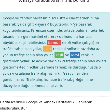
Amasya Karabük Arası Trafik Durumu
Google ve Yandex haritasının sol üstteki işaretlerden "+"ya
basarak (ya da çif tıklayarak) büyütebilir, "-"ye basarak
küçültebilirsiniz. Farenizin üzerinde, ortada bulunan tekerlek
tuşunu ileri-geri hareket ettirerek de konumu haritasını
büyütüp, küçültebilirsiniz.
Kırmızı
renkli yollar çok yoğun
trafiğe sahip olan yollar,
Sarı
renkteki yollar biraz daha az
yoğun trafiğe sahip olan yollar,
Yeşil
ve
Mavi
renk ile
gösterilen yollar ise açık ve sakin akıcı trafiğe sahip olan yolları
göstermektedir. Yollar üzerinde fareniz ile durduğunuzda o
yoldaki ortalama trafik akış hızını km/saat cinsinden
görebilirsiniz. Trafik akış hızı size trafik sıkışıklığının ne
düzeyde olduğu hakkında bilgi verir.
Harita içerikleri Google ve Yandex Haritaları kullanılarak
oluşturulmuştur.