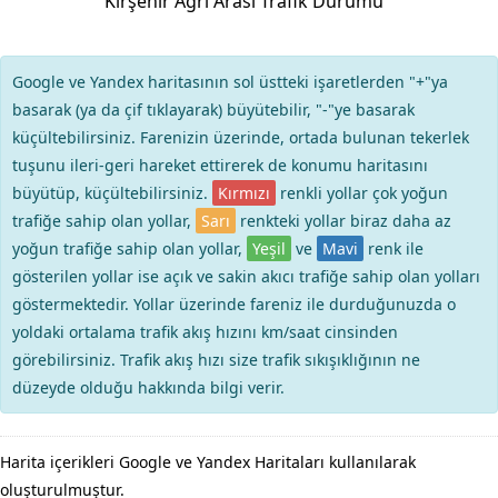
Kırşehir Ağrı Arası Trafik Durumu
Google ve Yandex haritasının sol üstteki işaretlerden "+"ya
basarak (ya da çif tıklayarak) büyütebilir, "-"ye basarak
küçültebilirsiniz. Farenizin üzerinde, ortada bulunan tekerlek
tuşunu ileri-geri hareket ettirerek de konumu haritasını
büyütüp, küçültebilirsiniz.
Kırmızı
renkli yollar çok yoğun
trafiğe sahip olan yollar,
Sarı
renkteki yollar biraz daha az
yoğun trafiğe sahip olan yollar,
Yeşil
ve
Mavi
renk ile
gösterilen yollar ise açık ve sakin akıcı trafiğe sahip olan yolları
göstermektedir. Yollar üzerinde fareniz ile durduğunuzda o
yoldaki ortalama trafik akış hızını km/saat cinsinden
görebilirsiniz. Trafik akış hızı size trafik sıkışıklığının ne
düzeyde olduğu hakkında bilgi verir.
Harita içerikleri Google ve Yandex Haritaları kullanılarak
oluşturulmuştur.