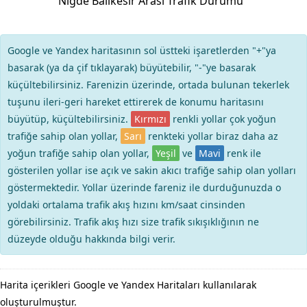
Niğde Balıkesir Arası Trafik Durumu
Google ve Yandex haritasının sol üstteki işaretlerden "+"ya
basarak (ya da çif tıklayarak) büyütebilir, "-"ye basarak
küçültebilirsiniz. Farenizin üzerinde, ortada bulunan tekerlek
tuşunu ileri-geri hareket ettirerek de konumu haritasını
büyütüp, küçültebilirsiniz.
Kırmızı
renkli yollar çok yoğun
trafiğe sahip olan yollar,
Sarı
renkteki yollar biraz daha az
yoğun trafiğe sahip olan yollar,
Yeşil
ve
Mavi
renk ile
gösterilen yollar ise açık ve sakin akıcı trafiğe sahip olan yolları
göstermektedir. Yollar üzerinde fareniz ile durduğunuzda o
yoldaki ortalama trafik akış hızını km/saat cinsinden
görebilirsiniz. Trafik akış hızı size trafik sıkışıklığının ne
düzeyde olduğu hakkında bilgi verir.
Harita içerikleri Google ve Yandex Haritaları kullanılarak
oluşturulmuştur.