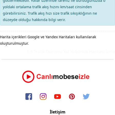
göstermektedir. Yollar üzerinde fareniz ile durduğunuzda o
yoldaki ortalama trafik akış hızını km/saat cinsinden
görebilirsiniz. Trafik akış hızı size trafik sıkışıklığının ne
düzeyde olduğu hakkında bilgi verir.
Harita içerikleri Google ve Yandex Haritaları kullanılarak
oluşturulmuştur.
E-5 Trafik Durumu Yol Yoğunluk Haritası
İzmir
İletişim