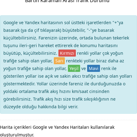
Bartın Karaman Arası Trafik Durumu
Google ve Yandex haritasının sol üstteki işaretlerden "+"ya
basarak (ya da çif tıklayarak) büyütebilir, "-"ye basarak
küçültebilirsiniz. Farenizin üzerinde, ortada bulunan tekerlek
tuşunu ileri-geri hareket ettirerek de konumu haritasını
büyütüp, küçültebilirsiniz.
Kırmızı
renkli yollar çok yoğun
trafiğe sahip olan yollar,
Sarı
renkteki yollar biraz daha az
yoğun trafiğe sahip olan yollar,
Yeşil
ve
Mavi
renk ile
gösterilen yollar ise açık ve sakin akıcı trafiğe sahip olan yolları
göstermektedir. Yollar üzerinde fareniz ile durduğunuzda o
yoldaki ortalama trafik akış hızını km/saat cinsinden
görebilirsiniz. Trafik akış hızı size trafik sıkışıklığının ne
düzeyde olduğu hakkında bilgi verir.
Harita içerikleri Google ve Yandex Haritaları kullanılarak
oluşturulmuştur.