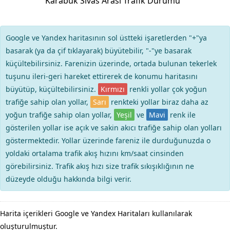
Karabük Sivas Arası Trafik Durumu
Google ve Yandex haritasının sol üstteki işaretlerden "+"ya
basarak (ya da çif tıklayarak) büyütebilir, "-"ye basarak
küçültebilirsiniz. Farenizin üzerinde, ortada bulunan tekerlek
tuşunu ileri-geri hareket ettirerek de konumu haritasını
büyütüp, küçültebilirsiniz.
Kırmızı
renkli yollar çok yoğun
trafiğe sahip olan yollar,
Sarı
renkteki yollar biraz daha az
yoğun trafiğe sahip olan yollar,
Yeşil
ve
Mavi
renk ile
gösterilen yollar ise açık ve sakin akıcı trafiğe sahip olan yolları
göstermektedir. Yollar üzerinde fareniz ile durduğunuzda o
yoldaki ortalama trafik akış hızını km/saat cinsinden
görebilirsiniz. Trafik akış hızı size trafik sıkışıklığının ne
düzeyde olduğu hakkında bilgi verir.
Harita içerikleri Google ve Yandex Haritaları kullanılarak
oluşturulmuştur.